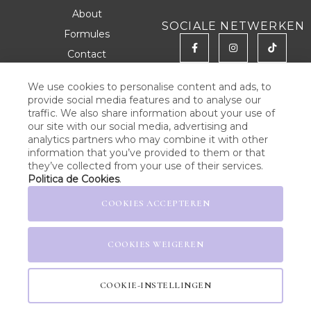
About
SOCIALE NETWERKEN
Formules
Contact
We use cookies to personalise content and ads, to
provide social media features and to analyse our
JURIDISCHE KENNISGEVING
traffic. We also share information about your use of
our site with our social media, advertising and
PRIVACYBELEID
analytics partners who may combine it with other
information that you’ve provided to them or that
COOKIEBELEID
they’ve collected from your use of their services.
ALGEMENE VOORWAARDEN
Politica de Cookies
.
BELEID VOOR SOCIALE
COOKIES ACCEPTEREN
MEDIA
COOKIES WEIGEREN
COOKIE-INSTELLINGEN
NUTRALIE©