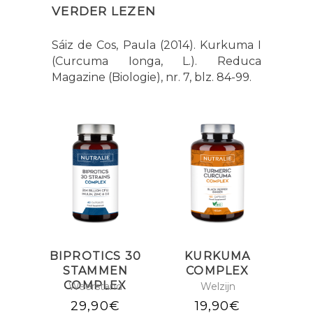
VERDER LEZEN
Sáiz de Cos, Paula (2014). Kurkuma I
(Curcuma Ionga, L.). Reduca
Magazine (Biologie), nr. 7, blz. 84-99.
BIPROTICS 30
KURKUMA
STAMMEN
COMPLEX
COMPLEX
Weerstand
Welzijn
29,90
€
19,90
€