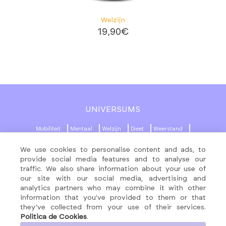
Welzijn
19,90
€
UNIVERSUMS
Mobiliteit
Mentaal
Welzijn
Dieet
Weerstand
Beauty
Beweging
We use cookies to personalise content and ads, to
provide social media features and to analyse our
MENU
SOCIALE NETWERKEN
traffic. We also share information about your use of
our site with our social media, advertising and
Producten
analytics partners who may combine it with other
About
information that you’ve provided to them or that
they’ve collected from your use of their services.
Formules
Politica de Cookies
.
Contact