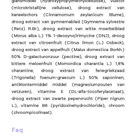
glansmiddel (hydroxypropylmethylcellulose), vulstof
(microkristallijne cellulose), droog extract van
kaneelschors (Cinnamomum zeylanicum Blume),
droog extract van gymnemablad (Gymnema sylvestre
(Retz) R.Br.), droog extract van witte moerbeiblad
(Morus alba L.) 1% 1-deoxynojirimycine (DNJ), droog
extract van citroenfruit (Citrus limon (L.) Osbeck),
droog extract van appelfruit (Malus domestica Borkh.)
50% D-galacturonzuur (pectine), droog extract van
bittere meloenfruit (Momordica charantia L.) 1,8%
charantine, droog extract van fenegriekzaad
(Trigonella) foenum-graecum L.) 50% saponinen,
antiklontermiddel middel (magnesiumzouten van
vetzuren), vitamine E (DL-alfa-tocoferylacetaat),
droog extract van zwarte pepervrucht (Piper nigrum
L.), vitamine B6 (pyridoxinehydrochloride), chroom
(chroompicolinaat).
faq