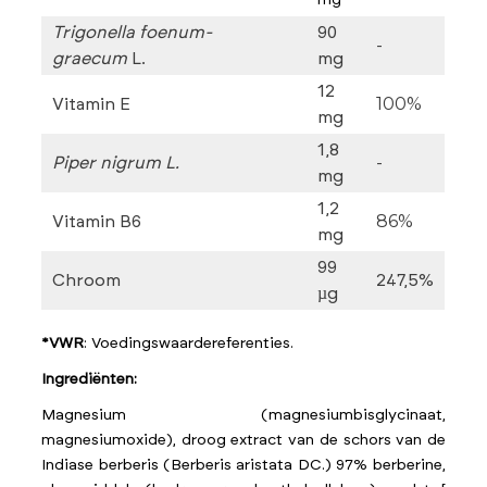
mg
Trigonella foenum-
90
-
graecum
L.
mg
12
100%
Vitamin E
mg
1,8
-
Piper nigrum L.
mg
1,2
86%
Vitamin B6
mg
99
Chroom
247,5%
µg
*VWR
: Voedingswaardereferenties.
Ingrediënten:
Magnesium (magnesiumbisglycinaat,
magnesiumoxide), droog extract van de schors van de
Indiase berberis (Berberis aristata DC.) 97% berberine,