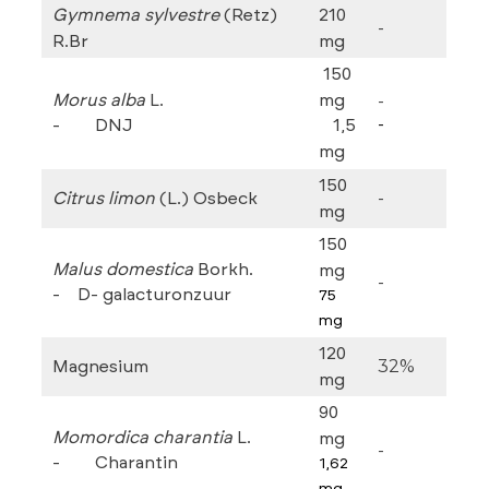
Gymnema sylvestre
(Retz)
210
-
R.Br
mg
150
-
Morus alba
L.
mg
-
DNJ
1,5
-
mg
150
-
Citrus limon
(L.) Osbeck
mg
150
Malus domestica
Borkh.
mg
-
-
D- galacturonzuur
75
mg
120
32%
Magnesium
mg
90
Momordica charantia
L.
mg
-
-
Charantin
1,62