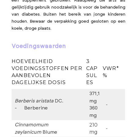
een supplement gebruiken. Raadpleeg uw arts als
gelijktijdig gebruik noodzakelijk is voor de behandeling
van diabetes. Buiten het bereik van jonge kinderen
houden. Bewaar de verpakking goed gesloten op een
koele, droge plaats.
voedingswaarden
HOEVEELHEID
3
VOEDINGSSTOFFEN PER
CAP
VWR*
AANBEVOLEN
SUL
%
DAGELIJKSE DOSIS
ES
371,1
Berberis aristata
DC.
mg
-
-
Berberine
360
mg
210
Cinnamomum
-
mg
zeylanicum
Blume