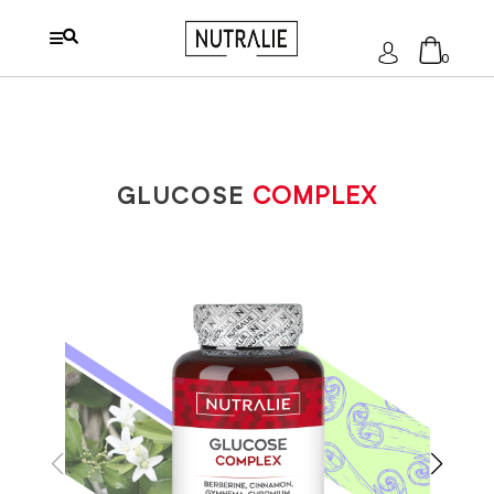
Log
0
in
Geen producten in de
winkelwagen.
GLUCOSE
COMPLEX