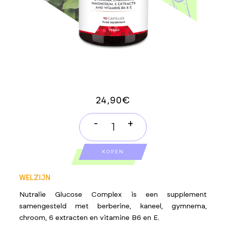
24,90
€
-
+
GLUCOSE
COMPLEX
KOPEN
quantity
WELZIJN
Nutralie Glucose Complex is een supplement
samengesteld met berberine, kaneel, gymnema,
chroom, 6 extracten en vitamine B6 en E.