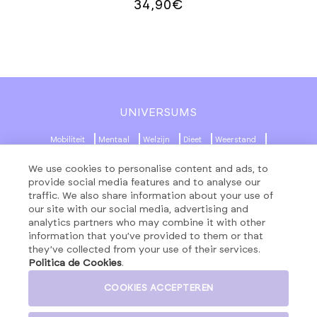
34,90
€
UNIVERSUMS
Mobiliteit
Mentaal
Welzijn
Dieet
Weerstand
Beauty
Beweging
We use cookies to personalise content and ads, to
provide social media features and to analyse our
MENU
SOCIALE NETWERKEN
traffic. We also share information about your use of
our site with our social media, advertising and
Producten
analytics partners who may combine it with other
About
information that you’ve provided to them or that
they’ve collected from your use of their services.
Formules
Politica de Cookies
.
Contact
COOKIES ACCEPTEREN