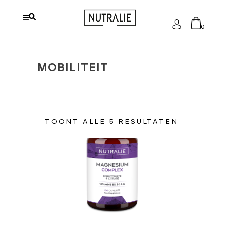
Log
0
in
Geen producten in de
MOBILITEIT
winkelwagen.
GESORTE
TOONT ALLE 5 RESULTATEN
OP
PRIJS:
LAAG
TOEVOEGEN
NAAR
AAN
HOOG
WINKELWAGEN