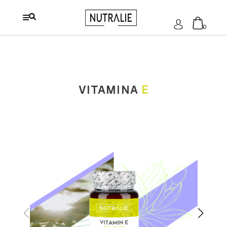
S'identifier
0
Aucun produit dans le chariot.
VITAMINA
E