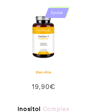
Épuisé
Bien-être
19,90
€
Inositol
Complex