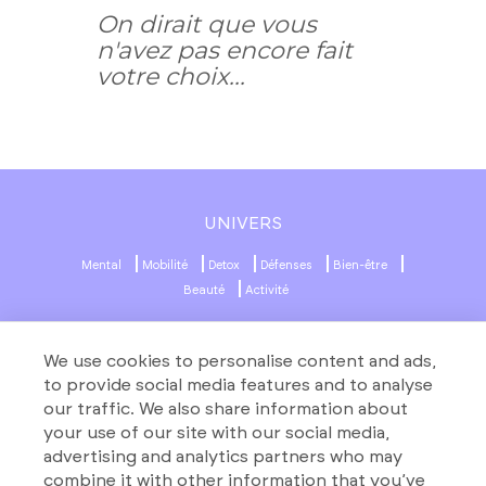
On dirait que vous
n'avez pas encore fait
votre choix...
UNIVERS
Mental
Mobilité
Detox
Défenses
Bien-être
Beauté
Activité
MENU
RÉSEAUX SOCIAUX
We use cookies to personalise content and ads,
Produits
to provide social media features and to analyse
our traffic. We also share information about
About
your use of our site with our social media,
Formules
advertising and analytics partners who may
Contact
combine it with other information that you’ve