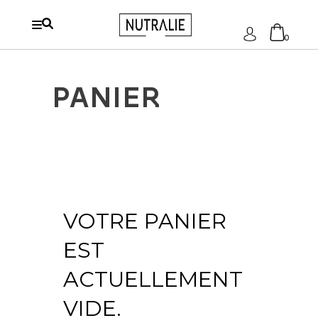
S'identifier
0
Aucun produit dans le
PANIER
chariot.
VOTRE PANIER
EST
ACTUELLEMENT
VIDE.