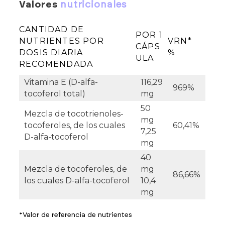
valores
nutricionales
CANTIDAD DE
POR 1
NUTRIENTES POR
VRN*
CÁPS
DOSIS DIARIA
%
ULA
RECOMENDADA
Vitamina E (D-alfa-
116,29
969%
tocoferol total)
mg
50
Mezcla de tocotrienoles-
mg
tocoferoles, de los cuales
60,41%
7,25
D-alfa-tocoferol
mg
40
Mezcla de tocoferoles, de
mg
86,66%
los cuales D-alfa-tocoferol
10,4
mg
*Valor de referencia de nutrientes