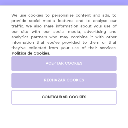
MENÚ
REDES SOCIALES
We use cookies to personalise content and ads, to
About
provide social media features and to analyse our
traffic. We also share information about your use of
Fórmulas
our site with our social media, advertising and
Contacto
ATENCIÓN CLIENTES
analytics partners who may combine it with other
Productos
information that you’ve provided to them or that
info@nutralie.com
they’ve collected from your use of their services.
Politica de Cookies
.
ACEPTAR COOKIES
AVISO LEGAL
POLÍTICA DE PRIVACIDAD
RECHAZAR COOKIES
POLÍTICA DE COOKIES
POLÍTICA DE CONTRATACIÓN
POLÍTICA DE REDES SOCIALES
CONFIGURAR COOKIES
NUTRALIE©