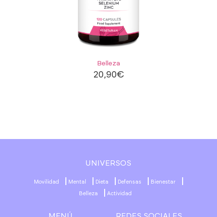
Belleza
20,90
€
UNIVERSOS
Movilidad
Mental
Dieta
Defensas
Bienestar
Belleza
Actividad
MENÚ
REDES SOCIALES