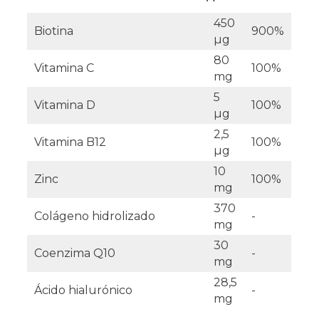
450
Biotina
900%
µg
80
Vitamina C
100%
mg
5
Vitamina D
100%
µg
2,5
Vitamina B12
100%
µg
10
Zinc
100%
mg
370
Colágeno hidrolizado
-
mg
30
Coenzima Q10
-
mg
28,5
Ácido hialurónico
-
mg