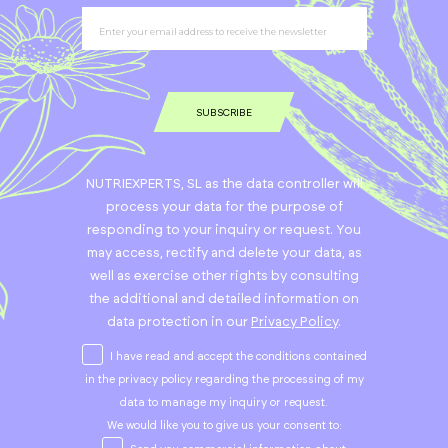
SUBSCRIBE
NUTRIEXPERTS, SL as the data controller will
process your data for the purpose of
responding to your inquiry or request. You
may access, rectify and delete your data, as
well as exercise other rights by consulting
the additional and detailed information on
data protection in our
Privacy Policy
.
I have read and accept the conditions contained
in the privacy policy regarding the processing of my
data to manage my inquiry or request.
We would like you to give us your consent to: