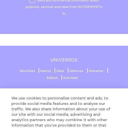
Send you commercial information about
products, services and news from NUTRIEXPERTS,
SL
UNIVERSOS
Movilidad
Mental
Dieta
Defensas
Bienestar
Belleza
Actividad
MENÚ
REDES SOCIALES
We use cookies to personalise content and ads, to
About
provide social media features and to analyse our
traffic. We also share information about your use of
Fórmulas
our site with our social media, advertising and
Contacto
ATENCIÓN CLIENTES
analytics partners who may combine it with other
Productos
information that you’ve provided to them or that