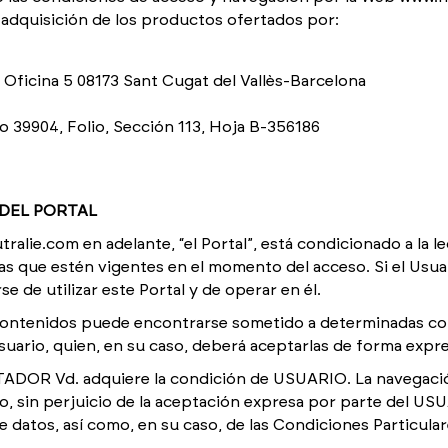
 adquisición de los productos ofertados por:
a 3 Oficina 5 08173 Sant Cugat del Vallès-Barcelona
o 39904, Folio, Sección 113, Hoja B-356186
 DEL PORTAL
ralie.com en adelante, “el Portal”, está condicionado a la l
e estén vigentes en el momento del acceso. Si el Usuar
 de utilizar este Portal y de operar en él.
contenidos puede encontrarse sometido a determinadas con
ario, quien, en su caso, deberá aceptarlas de forma expre
STADOR Vd. adquiere la condición de USUARIO. La navegació
 sin perjuicio de la aceptación expresa por parte del US
e datos, así como, en su caso, de las Condiciones Particulare