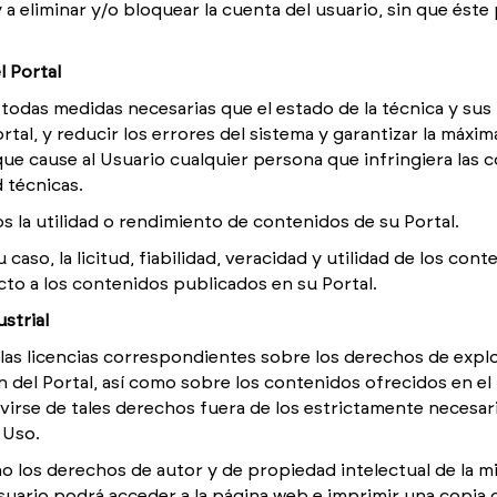
 eliminar y/o bloquear la cuenta del usuario, sin que éste
l Portal
das medidas necesarias que el estado de la técnica y sus p
tal, y reducir los errores del sistema y garantizar la máxim
 que cause al Usuario cualquier persona que infringiera la
 técnicas.
 la utilidad o rendimiento de contenidos de su Portal.
so, la licitud, fiabilidad, veracidad y utilidad de los con
to a los contenidos publicados en su Portal.
strial
las licencias correspondientes sobre los derechos de explo
n del Portal, así como sobre los contenidos ofrecidos en e
virse de tales derechos fuera de los estrictamente necesari
 Uso.
mo los derechos de autor y de propiedad intelectual de la
ario podrá acceder a la página web e imprimir una copia d