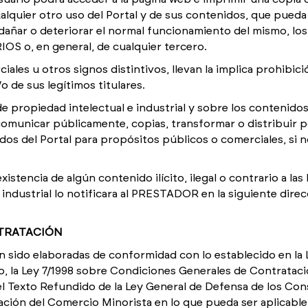
ualquier otro uso del Portal y de sus contenidos, que pued
da dañar o deteriorar el normal funcionamiento del mismo, 
OS o, en general, de cualquier tercero.
ales u otros signos distintivos, llevan la implica prohibic
 de sus legítimos titulares.
ropiedad intelectual e industrial y sobre los contenidos y/
comunicar públicamente, copias, transformar o distribuir p
idos del Portal para propósitos públicos o comerciales, si 
xistencia de algún contenido ilícito, ilegal o contrario a la
 industrial lo notificara al PRESTADOR en la siguiente dire
NTRATACIÓN
 sido elaboradas de conformidad con lo establecido en la L
, la Ley 7/1998 sobre Condiciones Generales de Contratació
el Texto Refundido de la Ley General de Defensa de los Con
ción del Comercio Minorista en lo que pueda ser aplicable 