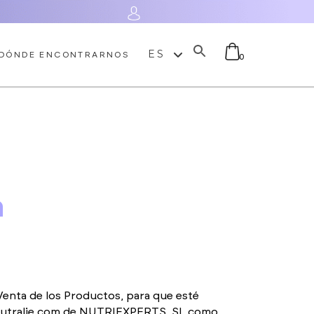
Acceder
ES
DÓNDE ENCONTRARNOS
0
No hay productos en el
carrito.
n
Venta de los Productos, para que esté
.nutralie.com de NUTRIEXPERTS, SL como