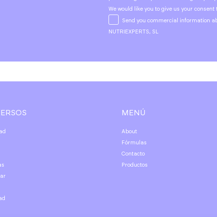
We would like you to give us your consent 
Send you commercial information ab
NUTRIEXPERTS, SL
VERSOS
MENÚ
dad
About
Fórmulas
Contacto
as
Productos
tar
ad