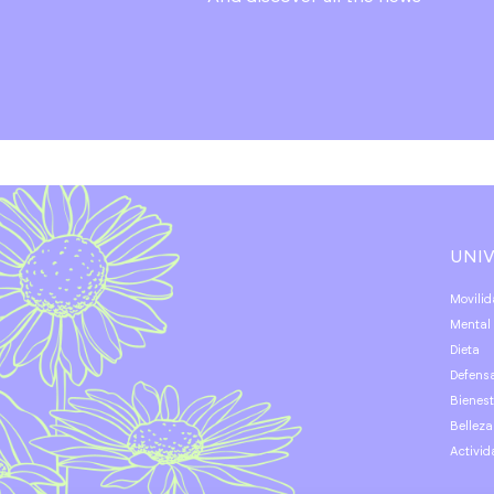
UNI
Movili
Mental
Dieta
Defens
Bienes
Belleza
Activid