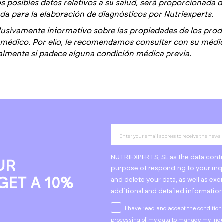
os posibles datos relativos a su salud, será proporcionada 
zada para la elaboración de diagnósticos
por Nutriexperts
.
lusivamente informativo sobre las propiedades de los produ
édico. Por ello, le recomendamos consultar con su médico
ialmente si padece alguna condición médica previa.
NUTRIEXPERTS, SL as the data contro
UR
purpose of responding to your inqu
GET A 10%
and delete your data, as well as exe
additional and detailed informatio
I have read and accept the condition
processing of my data to manage my inqu