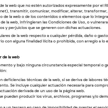
 de la web que no estén autorizados expresamente por el R
et), transmitir, comunicar, modificar, alterar, transformar,
so de la web o de los contenidos o elementos que lo integr
de la web, infringieran las Condiciones de Uso, o vulnerara
ños y perjuicios que se generen con dichas actuaciones.
itulares de la web respecto a cualquier pérdida, daño o gast
io con alguna finalidad ilícita o prohibida, con arreglo a l
r de la web
momento y bajo ninguna circunstancia especial temporal o g
ión:
eficiencias técnicas de la web, si se deriva de labores té
nto. Se incluye cualquier actuación necesaria para comp
actuación derivada de un uso de la página web.
que puedan producir los virus, archivos, programas y/o de
o a un tercero en caso de imposibilidad de prestar el servi