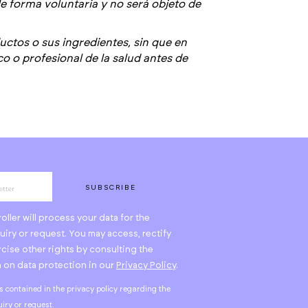
de forma voluntaria y no será objeto de
ctos o sus ingredientes, sin que en
 o profesional de la salud antes de
SUBSCRIBE
ller will process your data for the
iry or request. You may access, rectify
rcise other rights by consulting the
n on data protection in our
Privacy Policy
.
s contained in the privacy policy regarding the
iry or request.