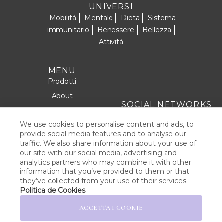
UNIVERSI
Mobilità
Mentale
Dieta
Sistema
immunitario
Benessere
Bellezza
Attività
MENU
Prodotti
About
SOCIAL NETWORKS
Formule
Contatto
We use cookies to personalise content and ads, to
provide social media features and to analyse our
traffic. We also share information about your use of
our site with our social media, advertising and
AVVISO LEGALE
analytics partners who may combine it with other
information that you’ve provided to them or that
POLITICA SULLA PRIVACY
they’ve collected from your use of their services.
Politica de Cookies
.
POLITICA DEL COOKIE
ACCETTA I COOKIE
TERMINI E CONDIZIONI DI