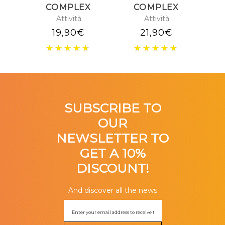
COMPLEX
COMPLEX
Attività
Attività
19,90
€
21,90
€
SUBSCRIBE TO
OUR
NEWSLETTER TO
GET A 10%
DISCOUNT!
And discover all the news