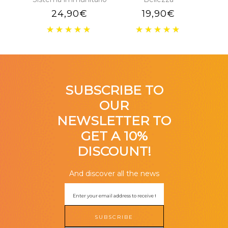
24,90
€
19,90
€
SUBSCRIBE TO
OUR
NEWSLETTER TO
GET A 10%
DISCOUNT!
And discover all the news
SUBSCRIBE