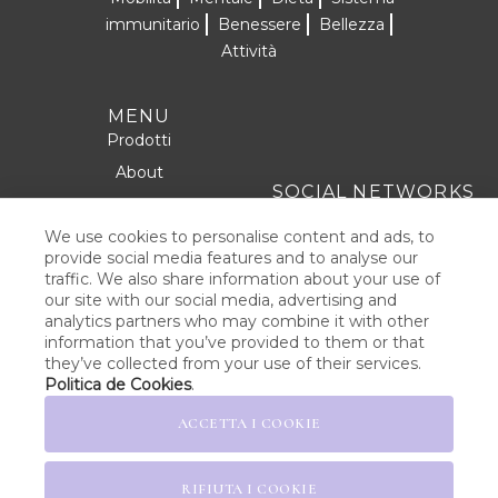
immunitario
Benessere
Bellezza
Attività
MENU
Prodotti
About
SOCIAL NETWORKS
Formule
Contatto
We use cookies to personalise content and ads, to
provide social media features and to analyse our
traffic. We also share information about your use of
our site with our social media, advertising and
AVVISO LEGALE
analytics partners who may combine it with other
information that you’ve provided to them or that
POLITICA SULLA PRIVACY
they’ve collected from your use of their services.
Politica de Cookies
.
POLITICA DEL COOKIE
ACCETTA I COOKIE
TERMINI E CONDIZIONI DI
VENDITA
RIFIUTA I COOKIE