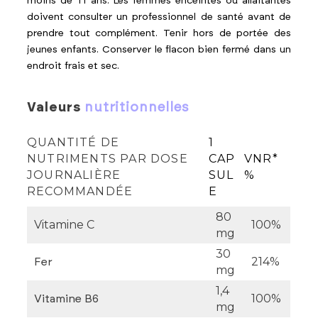
moins de 11 ans. Les femmes enceintes ou allaitantes
doivent consulter un professionnel de santé avant de
prendre tout complément. Tenir hors de portée des
jeunes enfants. Conserver le flacon bien fermé dans un
endroit frais et sec.
valeurs
nutritionnelles
QUANTITÉ DE
1
NUTRIMENTS PAR DOSE
CAP
VNR*
JOURNALIÈRE
SUL
%
RECOMMANDÉE
E
80
Vitamine C
100%
mg
30
214%
Fer
mg
1,4
100%
Vitamine B6
mg