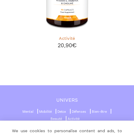
Activité
20,90
€
UNIVERS
Mental
Mobilité
Detox
Défenses
Bien-être
Beauté
Activité
We use cookies to personalise content and ads, to
MENU
RÉSEAUX SOCIAUX