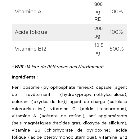
800
Vitamine A
100%
µg
RE
200
Acide folique
100%
µg
12,5
Vitamine B12
500%
µg
*
VNR
: Valeur de Référence des Nutriments
*
Ingrédients :
Fer liposomé (pyrophosphate ferreux), capsule [agent
de revêtement (hydroxypropylméthylcellulose),
colorant (oxydes de fer)], agent de charge (cellulose
microcristalline), vitamine C (acide L-ascorbique),
vitamine A (acétate de rétinol), anti-agglomérants
(sels magnétiques d'acides gras, dioxyde de silicium),
vitamine B6 (chlorhydrate de pyridoxine), acide
folique (acide pteroylmonoglutamique), vitamine B12