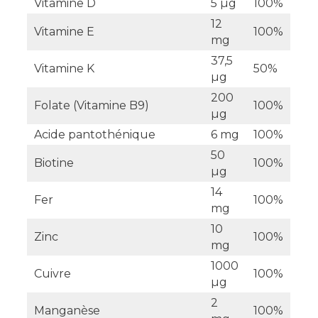
Vitamine D
5 µg
100%
12
Vitamine E
100%
mg
37,5
Vitamine K
50%
µg
200
Folate (Vitamine B9)
100%
µg
Acide pantothénique
6 mg
100%
50
Biotine
100%
µg
14
Fer
100%
mg
10
Zinc
100%
mg
1000
Cuivre
100%
µg
2
Manganèse
100%