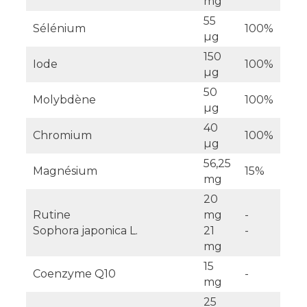
mg
55
Sélénium
100%
µg
150
Iode
100%
µg
50
Molybdène
100%
µg
40
Chromium
100%
µg
56,25
Magnésium
15%
mg
20
Rutine
mg
-
Sophora japonica L.
21
-
mg
15
Coenzyme Q10
-
mg
25