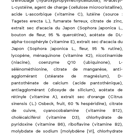
d'enrobage (hydroxypropylméthylcellulose), N-acétyl-
L-cystéine, agent de charge (cellulose microcristalline),
acide L-ascorbique (vitamine C), lutéine (source :
Tagetes erecta L.), fumarate ferreux, citrate de zinc,
extrait sec d'acacia du Japon (Sophora japonica L.,
bouton de fleur, 95 % quercétine), acétate de DL-
alpha-tocophéryle (vitamine E), extrait sec d'acacia du
Japon (Sophora japonica L., fleur, 95 % rutine),
lycopène, ménaquinone (vitamine K2), nicotinamide
(niacine), coenzyme Q10 (ubiquinone), L-
sélénométhionine, citrate de manganèse, anti-
agglomérant (stéarate de magnésium), D-
pantothénate de calcium (acide pantothénique),
antiagglomérant (dioxyde de silicium), acétate de
rétinyle (vitamine A), extrait sec d'orange (Citrus
sinensis (L.) Osbeck, fruit, 60 % hespéridine), citrate
de cuivre, cyanocobalamine (vitamine B12),
cholécalciférol (vitamine D3), chlorhydrate de
pyridoxine (vitamine B6), riboflavine (vitamine B2),
molybdate de sodium [molybdène [VI], chlorhydrate