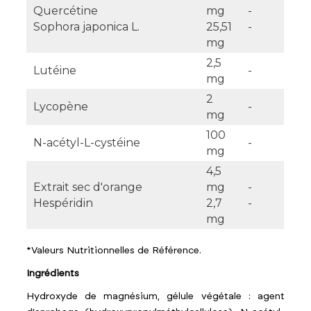
Quercétine
mg
-
Sophora japonica L.
25,51
-
mg
2,5
Lutéine
-
mg
2
Lycopène
-
mg
100
N-acétyl-L-cystéine
-
mg
4,5
Extrait sec d'orange
mg
-
Hespéridin
2,7
-
mg
*Valeurs Nutritionnelles de Référence.
Ingrédients
Hydroxyde de magnésium, gélule végétale : agent