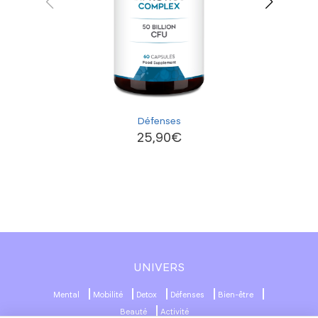
Défenses
25,90
€
UNIVERS
Mental
Mobilité
Detox
Défenses
Bien-être
Beauté
Activité