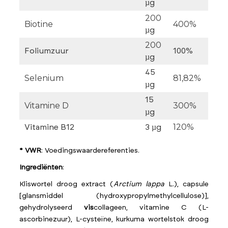
µg
200
Biotine
400%
µg
200
Foliumzuur
100%
µg
45
Selenium
81,82%
µg
15
Vitamine D
300%
µg
120%
Vitamine B12
3 µg
* VWR
: Voedingswaardereferenties.
Ingrediënten
:
Kliswortel droog extract (
Arctium lappa
L.), capsule
[glansmiddel (hydroxypropylmethylcellulose)],
gehydrolyseerd
vis
collageen, vitamine C (L-
ascorbinezuur), L-cysteïne, kurkuma wortelstok droog