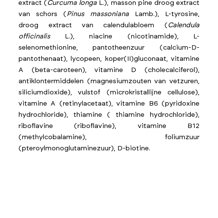
extract (
Curcuma longa
L.), masson pine droog extract
van schors (
Pinus massoniana
Lamb.), L-tyrosine,
droog extract van calendulabloem (
Calendula
officinalis
L.), niacine (nicotinamide), L-
selenomethionine, pantotheenzuur (
calcium-D-
pantothenaat
), lycopeen,
koper(II)gluconaat
, vitamine
A (beta-caroteen), vitamine D (cholecalciferol),
antiklontermiddelen (magnesiumzouten van vetzuren,
siliciumdioxide), vulstof (microkristallijne cellulose),
vitamine A (retinylacetaat), vitamine B6 (pyridoxine
hydrochloride), thiamine ( thiamine hydrochloride),
riboflavine (riboflavine), vitamine B12
(methylcobalamine), foliumzuur
(pteroylmonoglutaminezuur), D-biotine.