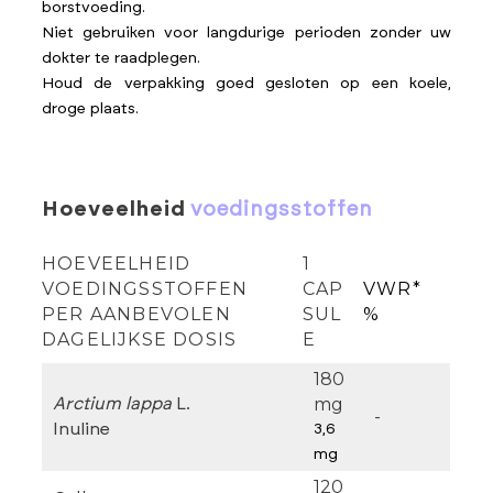
borstvoeding.
Niet gebruiken voor langdurige perioden zonder uw
dokter te raadplegen.
Houd de verpakking goed gesloten op een koele,
droge plaats.
hoeveelheid
voedingsstoffen
HOEVEELHEID
1
VOEDINGSSTOFFEN
CAP
VWR*
PER AANBEVOLEN
SUL
%
DAGELIJKSE DOSIS
E
180
mg
Arctium lappa
L.
-
Inuline
3,6
mg
120