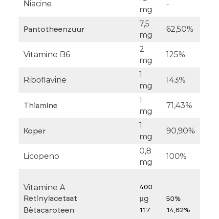
Niacine
-
mg
7,5
62,50%
Pantotheenzuur
mg
2
Vitamine B6
125%
mg
1
Riboflavine
143%
mg
1
71,43%
Thiamine
mg
1
90,90%
Koper
mg
0,8
Licopeno
100%
mg
Vitamine A
400
Retinylacetaat
µg
50%
Bètacaroteen
117
14,62%