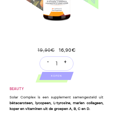
OORSPRONKELIJK
HUIDIGE
19,90
€
16,90
€
PRIJS
PRIJS
WAS:
IS:
-
+
19,90€.
16,90€.
SOLAR
COMPLEX
KOPEN
quantity
BEAUTY
Solar Complex is een supplement samengesteld uit
bètacaroteen, lycopeen, L-tyrosine, marien collageen,
koper en vitaminen uit de groepen A, B, C en D.