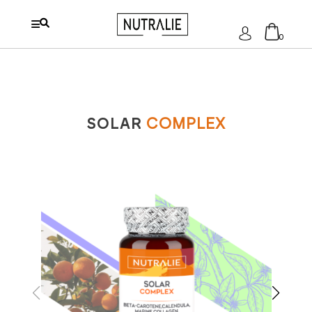
Log
0
in
Geen producten in de
winkelwagen.
SOLAR
COMPLEX