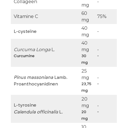
Collageen
-
mg
60
Vitamine C
75%
mg
40
-
L-cysteïne
mg
40
Curcuma Longa
L.
mg
-
Curcumine
30
-
mg
25
mg
-
Pinus massoniana
Lamb.
Proanthocyanidinen
23,75
-
mg
20
L-tyrosine
mg
-
Calendula officinalis
L.
20
-
mg
10