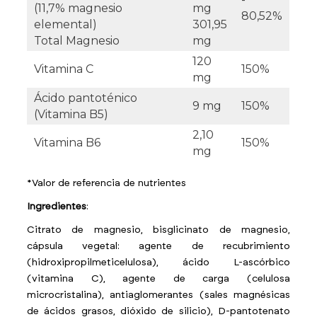
(11,7% magnesio
mg
80,52%
elemental)
301,95
Total Magnesio
mg
120
Vitamina C
150%
mg
Ácido pantoténico
9 mg
150%
(Vitamina B5)
2,10
Vitamina B6
150%
mg
*Valor de referencia de nutrientes
Ingredientes
:
Citrato de magnesio, bisglicinato de magnesio,
cápsula vegetal: agente de recubrimiento
(hidroxipropilmeticelulosa), ácido L-ascórbico
(vitamina C), agente de carga (celulosa
microcristalina), antiaglomerantes (
sales magnésicas
de ácidos grasos, dióxido de silicio),
D-pantotenato