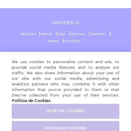
UNIVERSOS
Movilidad
Mental
Dieta
Defensas
Bienestar
Belleza
Actividad
MENÚ
REDES SOCIALES
We use cookies to personalise content and ads, to
About
provide social media features and to analyse our
traffic. We also share information about your use of
Fórmulas
our site with our social media, advertising and
Contacto
ATENCIÓN CLIENTES
analytics partners who may combine it with other
Productos
information that you’ve provided to them or that
info@nutralie.com
they’ve collected from your use of their services.
Politica de Cookies
.
ACEPTAR COOKIES
AVISO LEGAL
POLÍTICA DE PRIVACIDAD
RECHAZAR COOKIES
POLÍTICA DE COOKIES